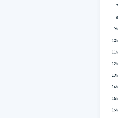
7
8
9h
10h
11h
12h
13h
14h
15h
16h