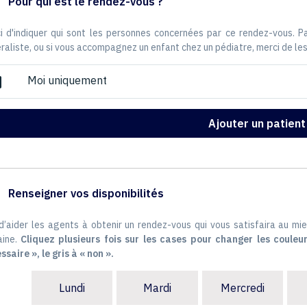
Pour qui est le rendez-vous ?
i d'indiquer qui sont les personnes concernées par ce rendez-vous. 
raliste, ou si vous accompagnez un enfant chez un pédiatre, merci de les
Moi uniquement
ox
Ajouter un patient
Renseigner vos disponibilités
 d’aider les agents à obtenir un rendez-vous qui vous satisfaira au mie
ine.
Cliquez plusieurs fois sur les cases pour changer les couleur
ssaire », le gris à « non ».
Lundi
Mardi
Mercredi