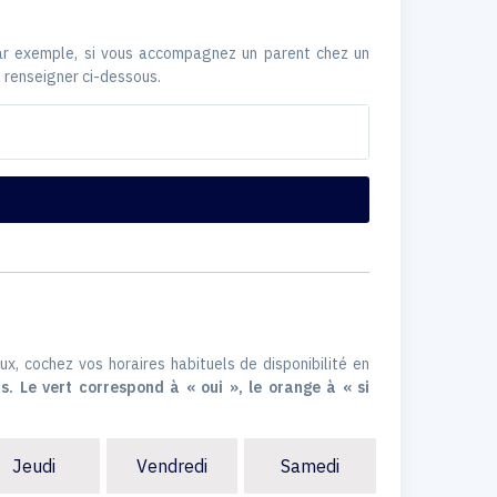
Par exemple, si vous accompagnez un parent chez un
 renseigner ci-dessous.
ux, cochez vos horaires habituels de disponibilité en
s. Le vert correspond à « oui », le orange à « si
Jeudi
Vendredi
Samedi