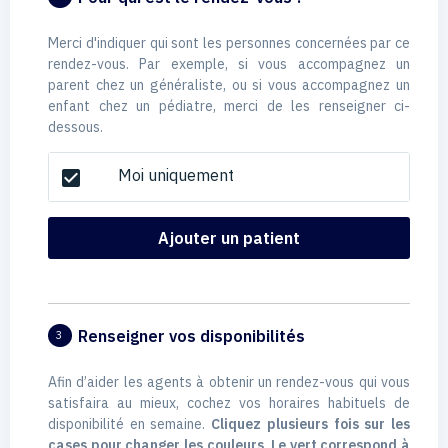
Merci d'indiquer qui sont les personnes concernées par ce
rendez-vous. Par exemple, si vous accompagnez un
parent chez un généraliste, ou si vous accompagnez un
enfant chez un pédiatre, merci de les renseigner ci-
dessous.
Moi uniquement
check_box
Ajouter un patient
Renseigner vos disponibilités
3
Afin d’aider les agents à obtenir un rendez-vous qui vous
satisfaira au mieux, cochez vos horaires habituels de
disponibilité en semaine.
Cliquez plusieurs fois sur les
cases pour changer les couleurs. Le vert correspond à