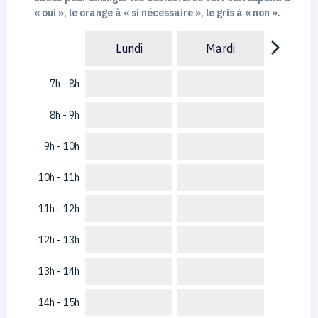
« oui », le orange à « si nécessaire », le gris à « non ».
arrow_forward_ios
Lundi
Mardi
7h - 8h
8h - 9h
9h - 10h
10h - 11h
11h - 12h
12h - 13h
13h - 14h
14h - 15h