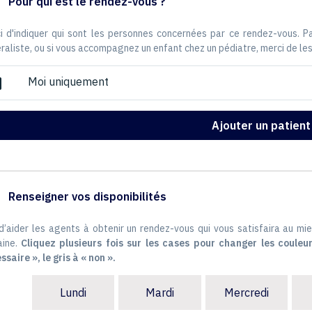
Pour qui est le rendez-vous ?
i d'indiquer qui sont les personnes concernées par ce rendez-vous. 
raliste, ou si vous accompagnez un enfant chez un pédiatre, merci de les
Moi uniquement
ox
Ajouter un patient
Renseigner vos disponibilités
 d’aider les agents à obtenir un rendez-vous qui vous satisfaira au mie
ine.
Cliquez plusieurs fois sur les cases pour changer les couleur
ssaire », le gris à « non ».
Lundi
Mardi
Mercredi