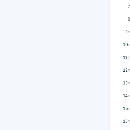
7
8
9h
10h
11h
12h
13h
14h
15h
16h