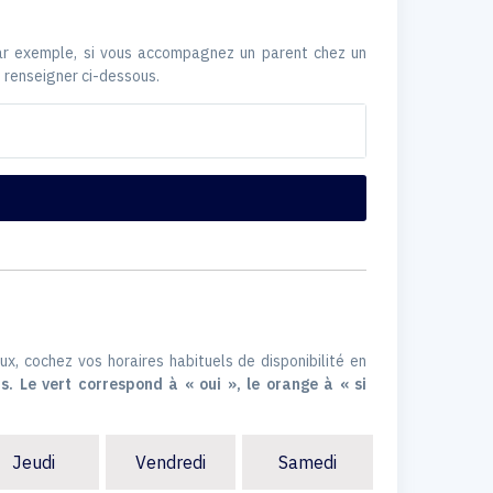
Par exemple, si vous accompagnez un parent chez un
 renseigner ci-dessous.
ux, cochez vos horaires habituels de disponibilité en
s. Le vert correspond à « oui », le orange à « si
Jeudi
Vendredi
Samedi