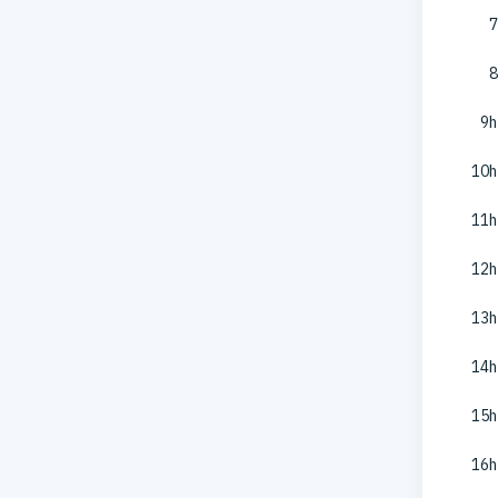
7
8
9h
10h
11h
12h
13h
14h
15h
16h