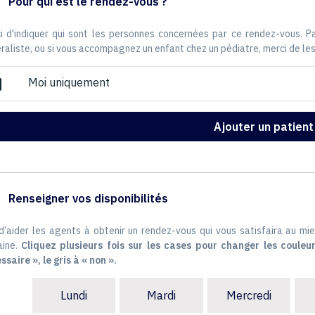
Pour qui est le rendez-vous ?
i d'indiquer qui sont les personnes concernées par ce rendez-vous. 
raliste, ou si vous accompagnez un enfant chez un pédiatre, merci de les
Moi uniquement
ox
Ajouter un patient
Renseigner vos disponibilités
 d’aider les agents à obtenir un rendez-vous qui vous satisfaira au mie
ine.
Cliquez plusieurs fois sur les cases pour changer les couleur
ssaire », le gris à « non ».
Lundi
Mardi
Mercredi