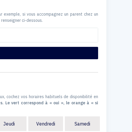
Par exemple, si vous accompagnez un parent chez un
 renseigner ci-dessous.
ux, cochez vos horaires habituels de disponibilité en
s. Le vert correspond à « oui », le orange à « si
Jeudi
Vendredi
Samedi