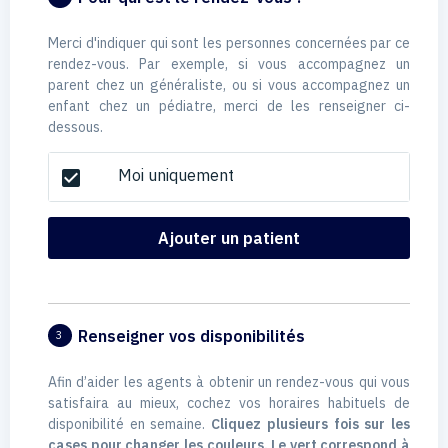
Merci d'indiquer qui sont les personnes concernées par ce
rendez-vous. Par exemple, si vous accompagnez un
parent chez un généraliste, ou si vous accompagnez un
enfant chez un pédiatre, merci de les renseigner ci-
dessous.
Moi uniquement
check_box
Ajouter un patient
Renseigner vos disponibilités
3
Afin d’aider les agents à obtenir un rendez-vous qui vous
satisfaira au mieux, cochez vos horaires habituels de
disponibilité en semaine.
Cliquez plusieurs fois sur les
cases pour changer les couleurs. Le vert correspond à