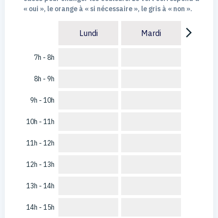
« oui », le orange à « si nécessaire », le gris à « non ».
arrow_forward_ios
Lundi
Mardi
7h - 8h
8h - 9h
9h - 10h
10h - 11h
11h - 12h
12h - 13h
13h - 14h
14h - 15h