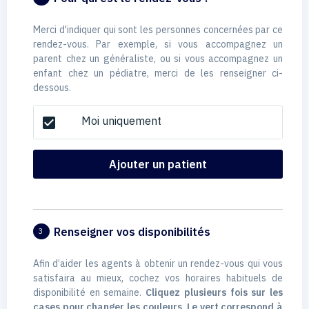
Merci d'indiquer qui sont les personnes concernées par ce
rendez-vous. Par exemple, si vous accompagnez un
parent chez un généraliste, ou si vous accompagnez un
enfant chez un pédiatre, merci de les renseigner ci-
dessous.
Moi uniquement
check_box
Ajouter un patient
Renseigner vos disponibilités
3
Afin d’aider les agents à obtenir un rendez-vous qui vous
satisfaira au mieux, cochez vos horaires habituels de
disponibilité en semaine.
Cliquez plusieurs fois sur les
cases pour changer les couleurs. Le vert correspond à