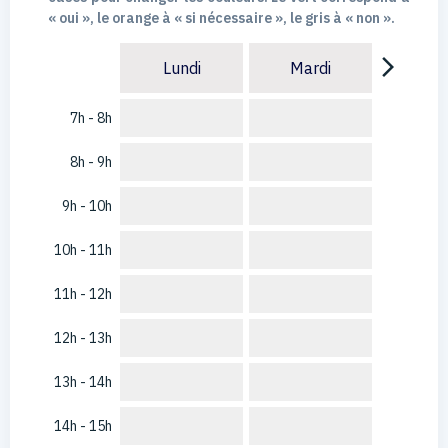
« oui », le orange à « si nécessaire », le gris à « non ».
arrow_forward_ios
Lundi
Mardi
7h - 8h
8h - 9h
9h - 10h
10h - 11h
11h - 12h
12h - 13h
13h - 14h
14h - 15h