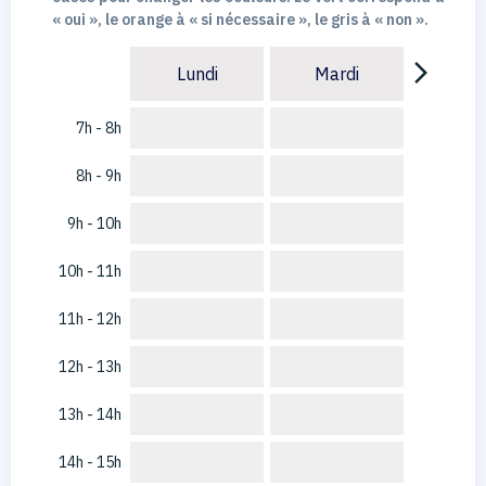
« oui », le orange à « si nécessaire », le gris à « non ».
arrow_forward_ios
Lundi
Mardi
7h - 8h
8h - 9h
9h - 10h
10h - 11h
11h - 12h
12h - 13h
13h - 14h
14h - 15h