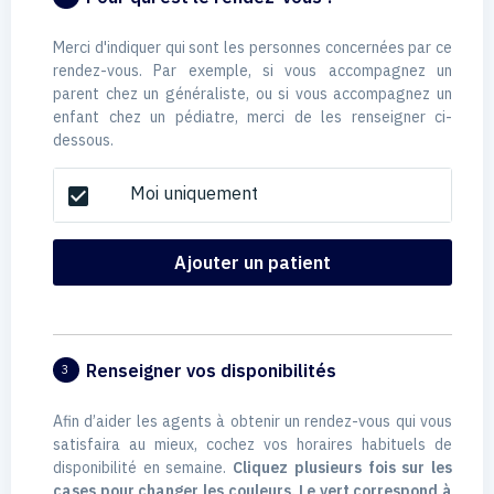
Merci d'indiquer qui sont les personnes concernées par ce
rendez-vous. Par exemple, si vous accompagnez un
parent chez un généraliste, ou si vous accompagnez un
enfant chez un pédiatre, merci de les renseigner ci-
dessous.
Moi uniquement
check_box
Ajouter un patient
Renseigner vos disponibilités
3
Afin d’aider les agents à obtenir un rendez-vous qui vous
satisfaira au mieux, cochez vos horaires habituels de
disponibilité en semaine.
Cliquez plusieurs fois sur les
cases pour changer les couleurs. Le vert correspond à