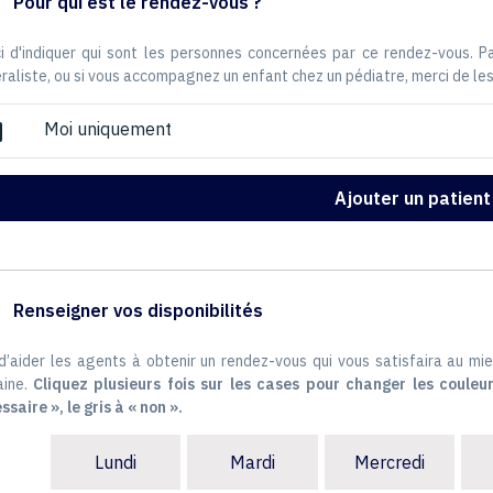
Pour qui est le rendez-vous ?
i d'indiquer qui sont les personnes concernées par ce rendez-vous. 
raliste, ou si vous accompagnez un enfant chez un pédiatre, merci de les
Moi uniquement
ox
Ajouter un patient
Renseigner vos disponibilités
 d’aider les agents à obtenir un rendez-vous qui vous satisfaira au mie
ine.
Cliquez plusieurs fois sur les cases pour changer les couleur
ssaire », le gris à « non ».
Lundi
Mardi
Mercredi