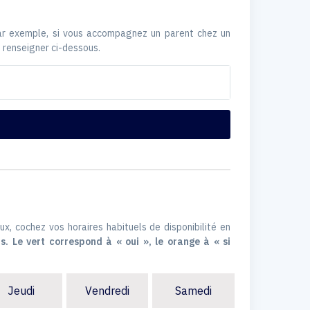
Par exemple, si vous accompagnez un parent chez un
 renseigner ci-dessous.
ux, cochez vos horaires habituels de disponibilité en
s. Le vert correspond à « oui », le orange à « si
Jeudi
Vendredi
Samedi