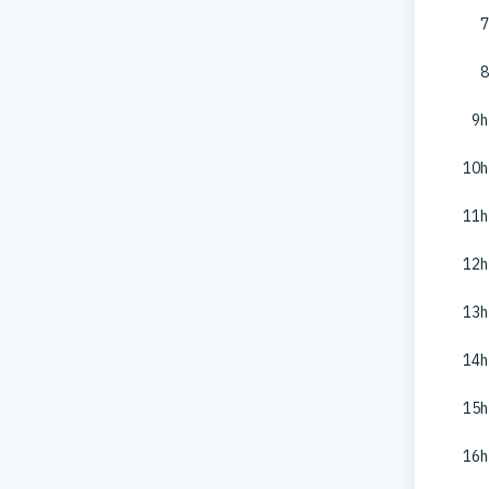
7
8
9h
10h
11h
12h
13h
14h
15h
16h