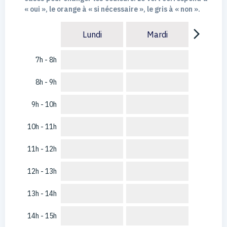
« oui », le orange à « si nécessaire », le gris à « non ».
arrow_forward_ios
Lundi
Mardi
7h - 8h
8h - 9h
9h - 10h
10h - 11h
11h - 12h
12h - 13h
13h - 14h
14h - 15h