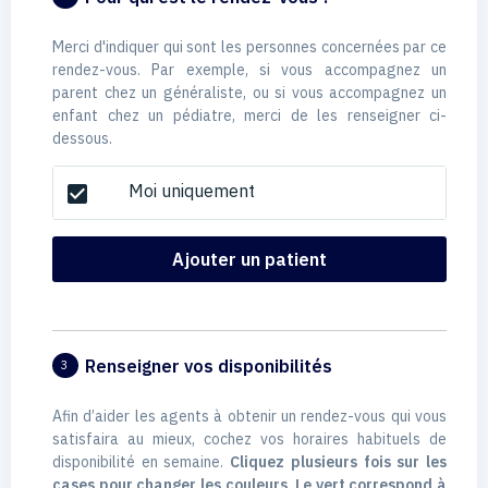
Merci d'indiquer qui sont les personnes concernées par ce
rendez-vous. Par exemple, si vous accompagnez un
parent chez un généraliste, ou si vous accompagnez un
enfant chez un pédiatre, merci de les renseigner ci-
dessous.
Moi uniquement
check_box
Ajouter un patient
Renseigner vos disponibilités
3
Afin d’aider les agents à obtenir un rendez-vous qui vous
satisfaira au mieux, cochez vos horaires habituels de
disponibilité en semaine.
Cliquez plusieurs fois sur les
cases pour changer les couleurs. Le vert correspond à