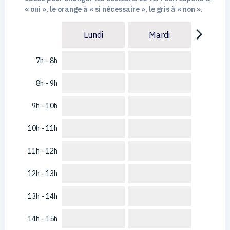
« oui », le orange à « si nécessaire », le gris à « non ».
arrow_forward_ios
Lundi
Mardi
7h - 8h
8h - 9h
9h - 10h
10h - 11h
11h - 12h
12h - 13h
13h - 14h
14h - 15h