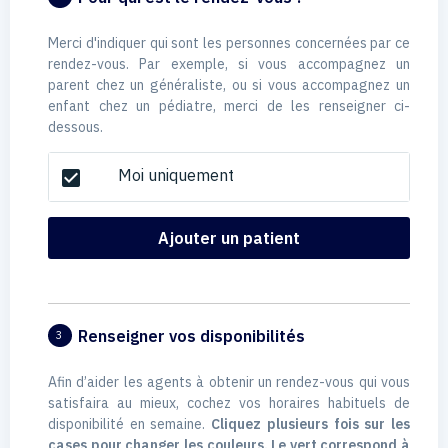
Merci d'indiquer qui sont les personnes concernées par ce
rendez-vous. Par exemple, si vous accompagnez un
parent chez un généraliste, ou si vous accompagnez un
enfant chez un pédiatre, merci de les renseigner ci-
dessous.
Moi uniquement
check_box
Ajouter un patient
Renseigner vos disponibilités
3
Afin d’aider les agents à obtenir un rendez-vous qui vous
satisfaira au mieux, cochez vos horaires habituels de
disponibilité en semaine.
Cliquez plusieurs fois sur les
cases pour changer les couleurs. Le vert correspond à