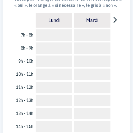
« oui », le orange à « si nécessaire », le gris à « non ».
arrow_forward_ios
Lundi
Mardi
7h - 8h
8h - 9h
9h - 10h
10h - 11h
11h - 12h
12h - 13h
13h - 14h
14h - 15h