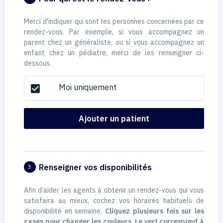
Merci d'indiquer qui sont les personnes concernées par ce
rendez-vous. Par exemple, si vous accompagnez un
parent chez un généraliste, ou si vous accompagnez un
enfant chez un pédiatre, merci de les renseigner ci-
dessous.
Moi uniquement
check_box
Ajouter un patient
Renseigner vos disponibilités
3
Afin d’aider les agents à obtenir un rendez-vous qui vous
satisfaira au mieux, cochez vos horaires habituels de
disponibilité en semaine.
Cliquez plusieurs fois sur les
cases pour changer les couleurs. Le vert correspond à