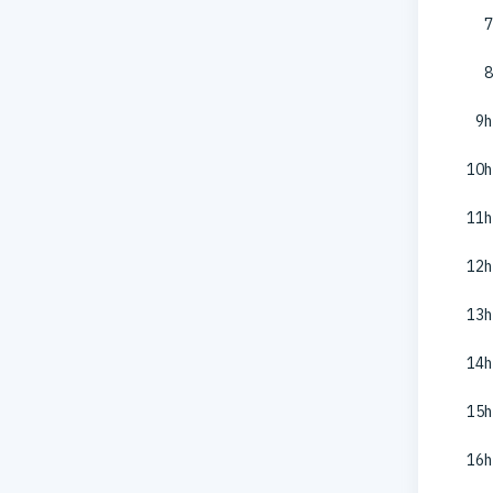
7
8
9h
10h
11h
12h
13h
14h
15h
16h