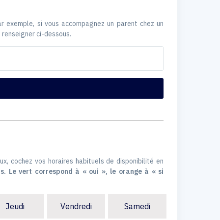
Par exemple, si vous accompagnez un parent chez un
 renseigner ci-dessous.
ux, cochez vos horaires habituels de disponibilité en
s. Le vert correspond à « oui », le orange à « si
Jeudi
Vendredi
Samedi