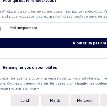
Pour qui est le rendez-vous ?
i d'indiquer qui sont les personnes concernées par ce rendez-vous. 
raliste, ou si vous accompagnez un enfant chez un pédiatre, merci de les
Moi uniquement
ox
Ajouter un patient
Renseigner vos disponibilités
 d’aider les agents à obtenir un rendez-vous qui vous satisfaira au mie
ine.
Cliquez plusieurs fois sur les cases pour changer les couleur
ssaire », le gris à « non ».
Lundi
Mardi
Mercredi