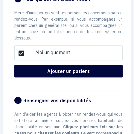
Merci d'indiquer qui sont les personnes concernées par ce
rendez-vous. Par exemple, si vous accompagnez un
parent chez un généraliste, ou si vous accompagnez un
enfant chez un pédiatre, merci de les renseigner ci-
dessous.
Moi uniquement
check_box
Ajouter un patient
Renseigner vos disponibilités
3
Afin d’aider les agents à obtenir un rendez-vous qui vous
satisfaira au mieux, cochez vos horaires habituels de
disponibilité en semaine.
Cliquez plusieurs fois sur les
cases pour changer les couleurs. Le vert correspond à