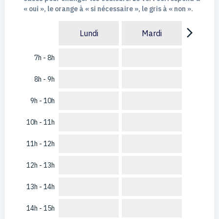
« oui », le orange à « si nécessaire », le gris à « non ».
arrow_forward_ios
Lundi
Mardi
7h - 8h
8h - 9h
9h - 10h
10h - 11h
11h - 12h
12h - 13h
13h - 14h
14h - 15h