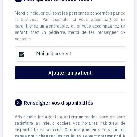
Merci d'indiquer qui sont les personnes concernées par ce
rendez-vous. Par exemple, si vous accompagnez un
parent chez un généraliste, ou si vous accompagnez un
enfant chez un pédiatre, merci de les renseigner ci-
dessous.
Moi uniquement
check_box
Ajouter un patient
Renseigner vos disponibilités
3
Afin d’aider les agents à obtenir un rendez-vous qui vous
satisfaira au mieux, cochez vos horaires habituels de
disponibilité en semaine.
Cliquez plusieurs fois sur les
cases pour changer les couleurs. Le vert correspond à