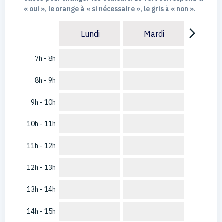
« oui », le orange à « si nécessaire », le gris à « non ».
arrow_forward_ios
Lundi
Mardi
7h - 8h
8h - 9h
9h - 10h
10h - 11h
11h - 12h
12h - 13h
13h - 14h
14h - 15h