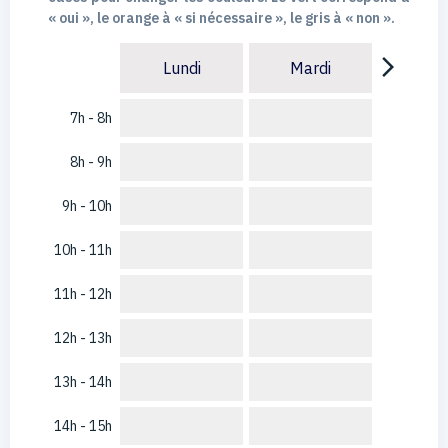
« oui », le orange à « si nécessaire », le gris à « non ».
arrow_forward_ios
Lundi
Mardi
7h - 8h
8h - 9h
9h - 10h
10h - 11h
11h - 12h
12h - 13h
13h - 14h
14h - 15h