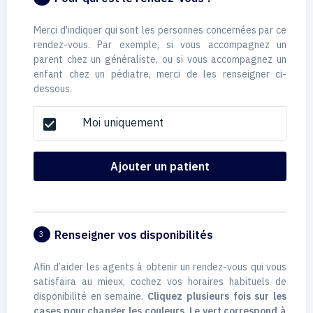
Merci d'indiquer qui sont les personnes concernées par ce
rendez-vous. Par exemple, si vous accompagnez un
parent chez un généraliste, ou si vous accompagnez un
enfant chez un pédiatre, merci de les renseigner ci-
dessous.
Moi uniquement
check_box
Ajouter un patient
Renseigner vos disponibilités
3
Afin d’aider les agents à obtenir un rendez-vous qui vous
satisfaira au mieux, cochez vos horaires habituels de
disponibilité en semaine.
Cliquez plusieurs fois sur les
cases pour changer les couleurs. Le vert correspond à