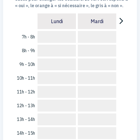
« oui », le orange à « si nécessaire », le gris à « non ».
arrow_forward_ios
Lundi
Mardi
7h - 8h
8h - 9h
9h - 10h
10h - 11h
11h - 12h
12h - 13h
13h - 14h
14h - 15h