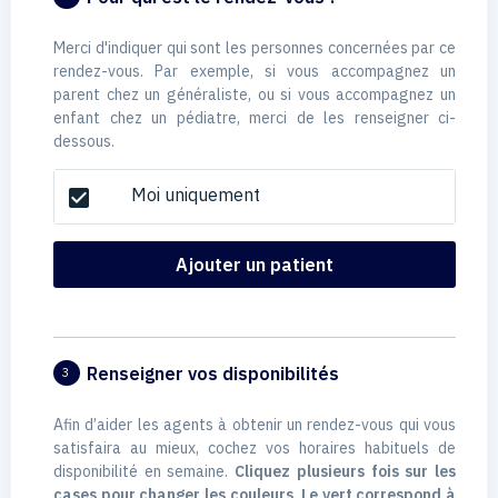
Merci d'indiquer qui sont les personnes concernées par ce
rendez-vous. Par exemple, si vous accompagnez un
parent chez un généraliste, ou si vous accompagnez un
enfant chez un pédiatre, merci de les renseigner ci-
dessous.
Moi uniquement
check_box
Ajouter un patient
Renseigner vos disponibilités
3
Afin d’aider les agents à obtenir un rendez-vous qui vous
satisfaira au mieux, cochez vos horaires habituels de
disponibilité en semaine.
Cliquez plusieurs fois sur les
cases pour changer les couleurs. Le vert correspond à