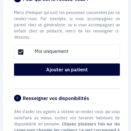
Merci d'indiquer qui sont les personnes concernées par ce
rendez-vous. Par exemple, si vous accompagnez un
parent chez un généraliste, ou si vous accompagnez un
enfant chez un pédiatre, merci de les renseigner ci-
dessous.
Moi uniquement
check_box
Ajouter un patient
Renseigner vos disponibilités
3
Afin d’aider les agents à obtenir un rendez-vous qui vous
satisfaira au mieux, cochez vos horaires habituels de
disponibilité en semaine.
Cliquez plusieurs fois sur les
cases pour changer les couleurs. Le vert correspond à