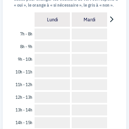
« oui », le orange à « si nécessaire », le gris à « non ».
arrow_forward_ios
Lundi
Mardi
7h - 8h
8h - 9h
9h - 10h
10h - 11h
11h - 12h
12h - 13h
13h - 14h
14h - 15h