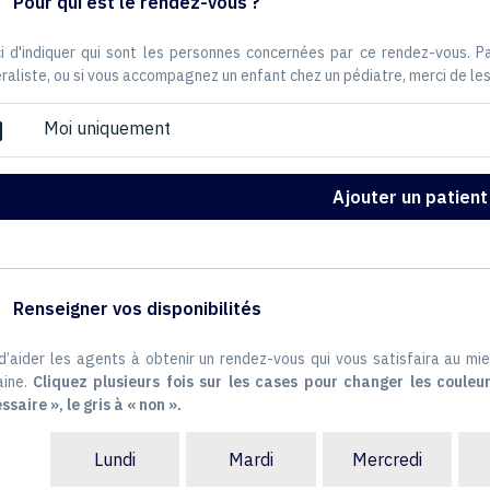
Pour qui est le rendez-vous ?
i d'indiquer qui sont les personnes concernées par ce rendez-vous. 
raliste, ou si vous accompagnez un enfant chez un pédiatre, merci de les
Moi uniquement
ox
Ajouter un patient
Renseigner vos disponibilités
 d’aider les agents à obtenir un rendez-vous qui vous satisfaira au mie
ine.
Cliquez plusieurs fois sur les cases pour changer les couleur
ssaire », le gris à « non ».
Lundi
Mardi
Mercredi