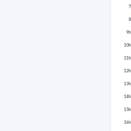
7
8
9h
10h
11h
12h
13h
14h
15h
16h