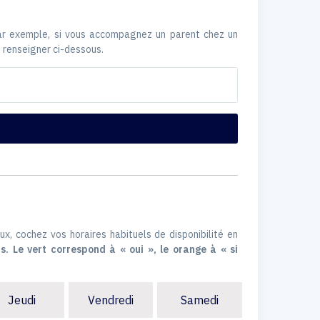
Par exemple, si vous accompagnez un parent chez un
 renseigner ci-dessous.
ux, cochez vos horaires habituels de disponibilité en
s. Le vert correspond à « oui », le orange à « si
Jeudi
Vendredi
Samedi