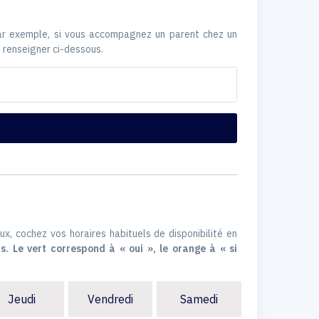
Par exemple, si vous accompagnez un parent chez un
 renseigner ci-dessous.
ux, cochez vos horaires habituels de disponibilité en
s. Le vert correspond à « oui », le orange à « si
Jeudi
Vendredi
Samedi