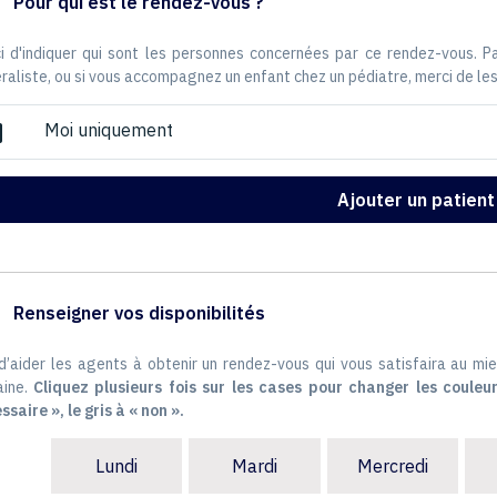
Pour qui est le rendez-vous ?
i d'indiquer qui sont les personnes concernées par ce rendez-vous. 
raliste, ou si vous accompagnez un enfant chez un pédiatre, merci de les
Moi uniquement
ox
Ajouter un patient
Renseigner vos disponibilités
 d’aider les agents à obtenir un rendez-vous qui vous satisfaira au mie
ine.
Cliquez plusieurs fois sur les cases pour changer les couleur
ssaire », le gris à « non ».
Lundi
Mardi
Mercredi