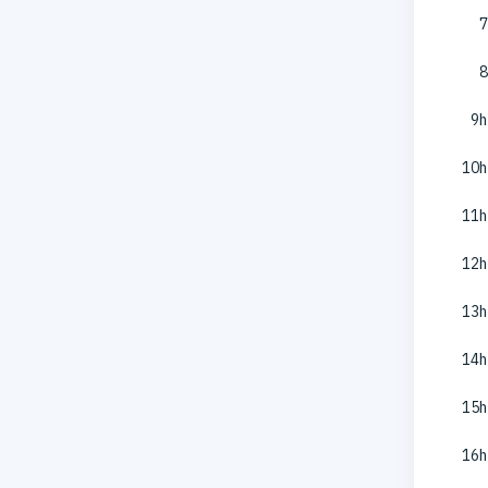
7
8
9h
10h
11h
12h
13h
14h
15h
16h