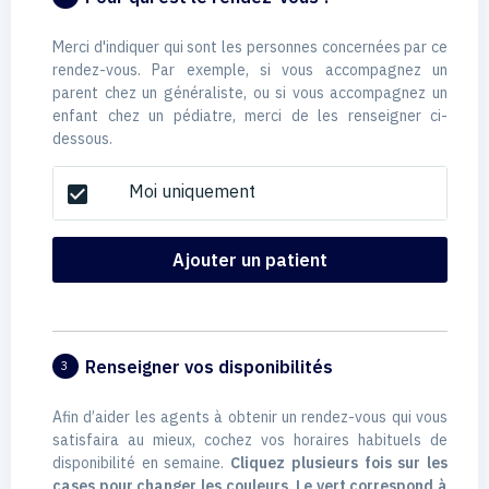
Merci d'indiquer qui sont les personnes concernées par ce
rendez-vous. Par exemple, si vous accompagnez un
parent chez un généraliste, ou si vous accompagnez un
enfant chez un pédiatre, merci de les renseigner ci-
dessous.
Moi uniquement
check_box
Ajouter un patient
Renseigner vos disponibilités
3
Afin d’aider les agents à obtenir un rendez-vous qui vous
satisfaira au mieux, cochez vos horaires habituels de
disponibilité en semaine.
Cliquez plusieurs fois sur les
cases pour changer les couleurs. Le vert correspond à