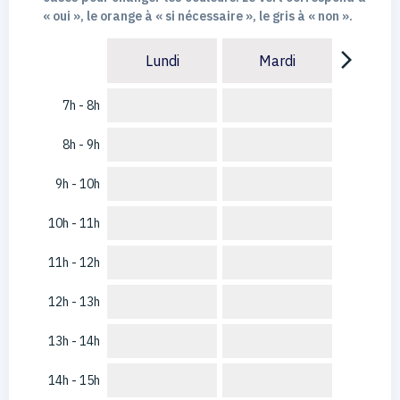
« oui », le orange à « si nécessaire », le gris à « non ».
arrow_forward_ios
Lundi
Mardi
7h - 8h
8h - 9h
9h - 10h
10h - 11h
11h - 12h
12h - 13h
13h - 14h
14h - 15h