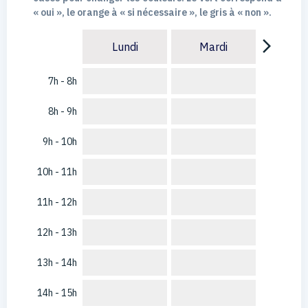
« oui », le orange à « si nécessaire », le gris à « non ».
arrow_forward_ios
Lundi
Mardi
7h - 8h
8h - 9h
9h - 10h
10h - 11h
11h - 12h
12h - 13h
13h - 14h
14h - 15h