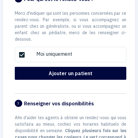
Merci d'indiquer qui sont les personnes concernées par ce
rendez-vous. Par exemple, si vous accompagnez un
parent chez un généraliste, ou si vous accompagnez un
enfant chez un pédiatre, merci de les renseigner ci-
dessous.
Moi uniquement
check_box
Ajouter un patient
Renseigner vos disponibilités
3
Afin d’aider les agents à obtenir un rendez-vous qui vous
satisfaira au mieux, cochez vos horaires habituels de
disponibilité en semaine.
Cliquez plusieurs fois sur les
cases pour changer les couleurs. Le vert correspond à