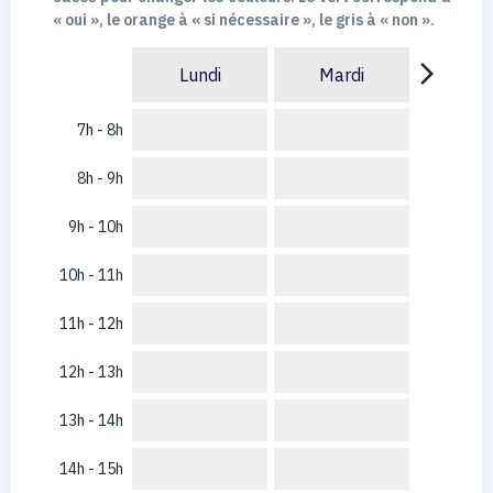
« oui », le orange à « si nécessaire », le gris à « non ».
arrow_forward_ios
Lundi
Mardi
7h - 8h
8h - 9h
9h - 10h
10h - 11h
11h - 12h
12h - 13h
13h - 14h
14h - 15h