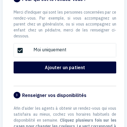
Merci d'indiquer qui sont les personnes concernées par ce
rendez-vous. Par exemple, si vous accompagnez un
parent chez un généraliste, ou si vous accompagnez un
enfant chez un pédiatre, merci de les renseigner ci-
dessous.
Moi uniquement
check_box
Ajouter un patient
Renseigner vos disponibilités
3
Afin d’aider les agents à obtenir un rendez-vous qui vous
satisfaira au mieux, cochez vos horaires habituels de
disponibilité en semaine.
Cliquez plusieurs fois sur les
cases pour changer les couleurs. Le vert correspond à