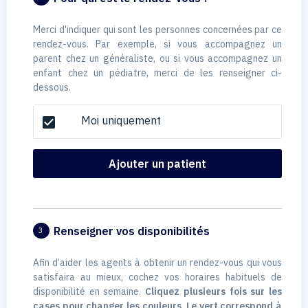
Merci d'indiquer qui sont les personnes concernées par ce
rendez-vous. Par exemple, si vous accompagnez un
parent chez un généraliste, ou si vous accompagnez un
enfant chez un pédiatre, merci de les renseigner ci-
dessous.
Moi uniquement
check_box
Ajouter un patient
Renseigner vos disponibilités
3
Afin d’aider les agents à obtenir un rendez-vous qui vous
satisfaira au mieux, cochez vos horaires habituels de
disponibilité en semaine.
Cliquez plusieurs fois sur les
cases pour changer les couleurs. Le vert correspond à