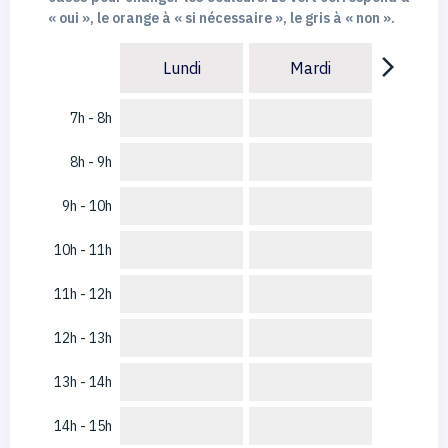
« oui », le orange à « si nécessaire », le gris à « non ».
arrow_forward_ios
Lundi
Mardi
7h - 8h
8h - 9h
9h - 10h
10h - 11h
11h - 12h
12h - 13h
13h - 14h
14h - 15h