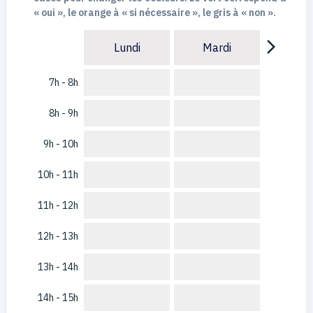
« oui », le orange à « si nécessaire », le gris à « non ».
arrow_forward_ios
Lundi
Mardi
7h - 8h
8h - 9h
9h - 10h
10h - 11h
11h - 12h
12h - 13h
13h - 14h
14h - 15h