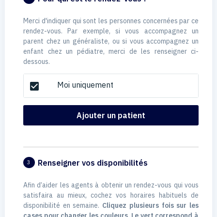
Merci d'indiquer qui sont les personnes concernées par ce
rendez-vous. Par exemple, si vous accompagnez un
parent chez un généraliste, ou si vous accompagnez un
enfant chez un pédiatre, merci de les renseigner ci-
dessous.
Moi uniquement
check_box
Ajouter un patient
Renseigner vos disponibilités
3
Afin d’aider les agents à obtenir un rendez-vous qui vous
satisfaira au mieux, cochez vos horaires habituels de
disponibilité en semaine.
Cliquez plusieurs fois sur les
cases pour changer les couleurs. Le vert correspond à