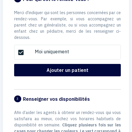
Merci d'indiquer qui sont les personnes concernées par ce
rendez-vous. Par exemple, si vous accompagnez un
parent chez un généraliste, ou si vous accompagnez un
enfant chez un pédiatre, merci de les renseigner ci-
dessous.
Moi uniquement
check_box
Ajouter un patient
Renseigner vos disponibilités
3
Afin d’aider les agents à obtenir un rendez-vous qui vous
satisfaira au mieux, cochez vos horaires habituels de
disponibilité en semaine.
Cliquez plusieurs fois sur les
cases pour changer les couleurs. Le vert correspond à