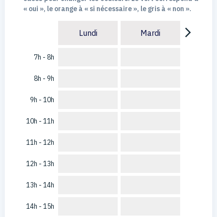
« oui », le orange à « si nécessaire », le gris à « non ».
arrow_forward_ios
Lundi
Mardi
7h - 8h
8h - 9h
9h - 10h
10h - 11h
11h - 12h
12h - 13h
13h - 14h
14h - 15h