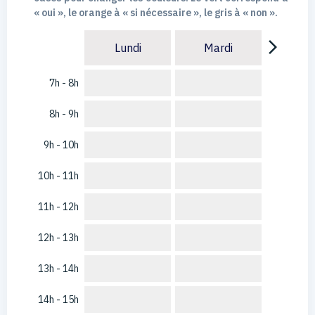
« oui », le orange à « si nécessaire », le gris à « non ».
arrow_forward_ios
Lundi
Mardi
7h - 8h
8h - 9h
9h - 10h
10h - 11h
11h - 12h
12h - 13h
13h - 14h
14h - 15h