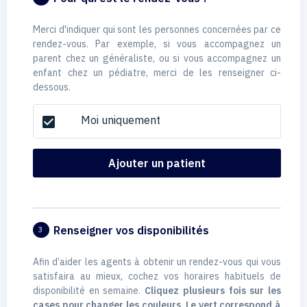
Merci d'indiquer qui sont les personnes concernées par ce
rendez-vous. Par exemple, si vous accompagnez un
parent chez un généraliste, ou si vous accompagnez un
enfant chez un pédiatre, merci de les renseigner ci-
dessous.
Moi uniquement
check_box
Ajouter un patient
Renseigner vos disponibilités
3
Afin d’aider les agents à obtenir un rendez-vous qui vous
satisfaira au mieux, cochez vos horaires habituels de
disponibilité en semaine.
Cliquez plusieurs fois sur les
cases pour changer les couleurs. Le vert correspond à