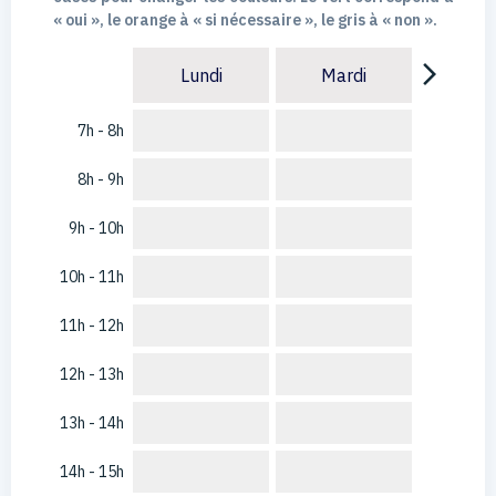
« oui », le orange à « si nécessaire », le gris à « non ».
arrow_forward_ios
Lundi
Mardi
7h - 8h
8h - 9h
9h - 10h
10h - 11h
11h - 12h
12h - 13h
13h - 14h
14h - 15h