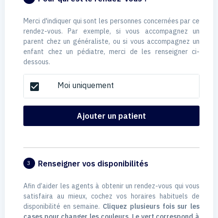
Merci d'indiquer qui sont les personnes concernées par ce
rendez-vous. Par exemple, si vous accompagnez un
parent chez un généraliste, ou si vous accompagnez un
enfant chez un pédiatre, merci de les renseigner ci-
dessous.
Moi uniquement
check_box
Ajouter un patient
Renseigner vos disponibilités
3
Afin d’aider les agents à obtenir un rendez-vous qui vous
satisfaira au mieux, cochez vos horaires habituels de
disponibilité en semaine.
Cliquez plusieurs fois sur les
cases pour changer les couleurs. Le vert correspond à