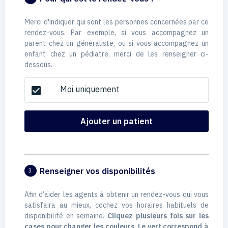
Merci d'indiquer qui sont les personnes concernées par ce
rendez-vous. Par exemple, si vous accompagnez un
parent chez un généraliste, ou si vous accompagnez un
enfant chez un pédiatre, merci de les renseigner ci-
dessous.
Moi uniquement
check_box
Ajouter un patient
Renseigner vos disponibilités
3
Afin d’aider les agents à obtenir un rendez-vous qui vous
satisfaira au mieux, cochez vos horaires habituels de
disponibilité en semaine.
Cliquez plusieurs fois sur les
cases pour changer les couleurs. Le vert correspond à