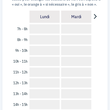
« oui », le orange à « si nécessaire », le gris à « non ».
arrow_forward_ios
Lundi
Mardi
7h - 8h
8h - 9h
9h - 10h
10h - 11h
11h - 12h
12h - 13h
13h - 14h
14h - 15h