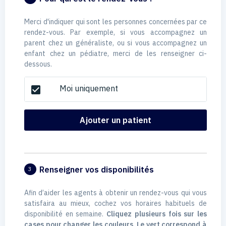
Merci d'indiquer qui sont les personnes concernées par ce
rendez-vous. Par exemple, si vous accompagnez un
parent chez un généraliste, ou si vous accompagnez un
enfant chez un pédiatre, merci de les renseigner ci-
dessous.
Moi uniquement
check_box
Ajouter un patient
Renseigner vos disponibilités
3
Afin d’aider les agents à obtenir un rendez-vous qui vous
satisfaira au mieux, cochez vos horaires habituels de
disponibilité en semaine.
Cliquez plusieurs fois sur les
cases pour changer les couleurs. Le vert correspond à