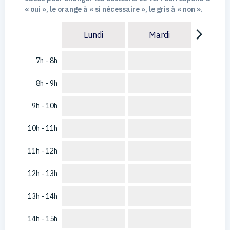
« oui », le orange à « si nécessaire », le gris à « non ».
arrow_forward_ios
Lundi
Mardi
7h - 8h
8h - 9h
9h - 10h
10h - 11h
11h - 12h
12h - 13h
13h - 14h
14h - 15h