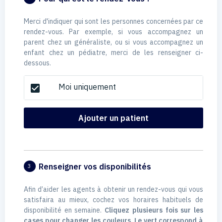
Merci d'indiquer qui sont les personnes concernées par ce
rendez-vous. Par exemple, si vous accompagnez un
parent chez un généraliste, ou si vous accompagnez un
enfant chez un pédiatre, merci de les renseigner ci-
dessous.
Moi uniquement
check_box
Ajouter un patient
Renseigner vos disponibilités
3
Afin d’aider les agents à obtenir un rendez-vous qui vous
satisfaira au mieux, cochez vos horaires habituels de
disponibilité en semaine.
Cliquez plusieurs fois sur les
cases pour changer les couleurs. Le vert correspond à