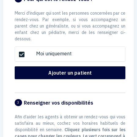
Merci d'indiquer qui sont les personnes concernées par ce
rendez-vous. Par exemple, si vous accompagnez un
parent chez un généraliste, ou si vous accompagnez un
enfant chez un pédiatre, merci de les renseigner ci-
dessous.
Moi uniquement
check_box
Ajouter un patient
Renseigner vos disponibilités
3
Afin d’aider les agents à obtenir un rendez-vous qui vous
satisfaira au mieux, cochez vos horaires habituels de
disponibilité en semaine.
Cliquez plusieurs fois sur les
cases pour changer les couleurs. Le vert correspond à