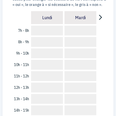
« oui », le orange à « si nécessaire », le gris à « non ».
arrow_forward_ios
Lundi
Mardi
7h - 8h
8h - 9h
9h - 10h
10h - 11h
11h - 12h
12h - 13h
13h - 14h
14h - 15h