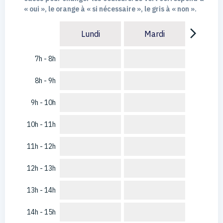
« oui », le orange à « si nécessaire », le gris à « non ».
arrow_forward_ios
Lundi
Mardi
7h - 8h
8h - 9h
9h - 10h
10h - 11h
11h - 12h
12h - 13h
13h - 14h
14h - 15h