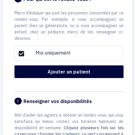
Merci d'indiquer qui sont les personnes concernées par ce
rendez-vous. Par exemple, si vous accompagnez un
parent chez un généraliste, ou si vous accompagnez un
enfant chez un pédiatre, merci de les renseigner ci-
dessous.
Moi uniquement
check_box
Ajouter un patient
Renseigner vos disponibilités
3
Afin d’aider les agents à obtenir un rendez-vous qui vous
satisfaira au mieux, cochez vos horaires habituels de
disponibilité en semaine.
Cliquez plusieurs fois sur les
cases pour changer les couleurs. Le vert correspond à