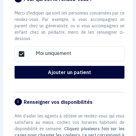
Merci d'indiquer qui sont les personnes concernées par ce
rendez-vous. Par exemple, si vous accompagnez un
parent chez un généraliste, ou si vous accompagnez un
enfant chez un pédiatre, merci de les renseigner ci-
dessous.
Moi uniquement
check_box
Ajouter un patient
Renseigner vos disponibilités
3
Afin d’aider les agents à obtenir un rendez-vous qui vous
satisfaira au mieux, cochez vos horaires habituels de
disponibilité en semaine.
Cliquez plusieurs fois sur les
cases pour changer les couleurs. Le vert correspond à