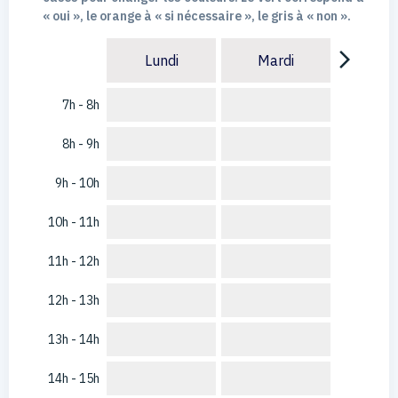
« oui », le orange à « si nécessaire », le gris à « non ».
arrow_forward_ios
Lundi
Mardi
7h - 8h
8h - 9h
9h - 10h
10h - 11h
11h - 12h
12h - 13h
13h - 14h
14h - 15h