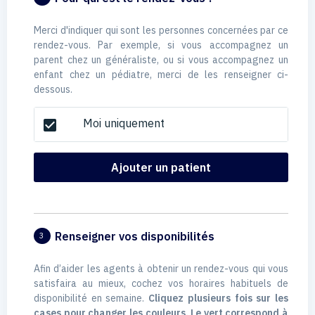
Merci d'indiquer qui sont les personnes concernées par ce
rendez-vous. Par exemple, si vous accompagnez un
parent chez un généraliste, ou si vous accompagnez un
enfant chez un pédiatre, merci de les renseigner ci-
dessous.
Moi uniquement
check_box
Ajouter un patient
Renseigner vos disponibilités
3
Afin d’aider les agents à obtenir un rendez-vous qui vous
satisfaira au mieux, cochez vos horaires habituels de
disponibilité en semaine.
Cliquez plusieurs fois sur les
cases pour changer les couleurs. Le vert correspond à