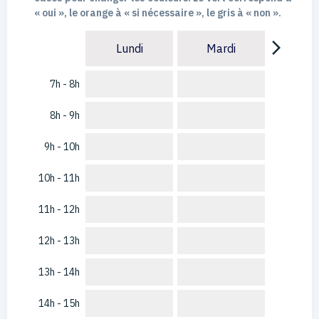
« oui », le orange à « si nécessaire », le gris à « non ».
arrow_forward_ios
Lundi
Mardi
7h - 8h
8h - 9h
9h - 10h
10h - 11h
11h - 12h
12h - 13h
13h - 14h
14h - 15h