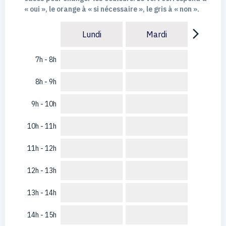
« oui », le orange à « si nécessaire », le gris à « non ».
arrow_forward_ios
Lundi
Mardi
7h - 8h
8h - 9h
9h - 10h
10h - 11h
11h - 12h
12h - 13h
13h - 14h
14h - 15h