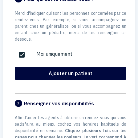
Merci d'indiquer qui sont les personnes concernées par ce
rendez-vous. Par exemple, si vous accompagnez un
parent chez un généraliste, ou si vous accompagnez un
enfant chez un pédiatre, merci de les renseigner ci-
dessous.
Moi uniquement
check_box
Ajouter un patient
Renseigner vos disponibilités
3
Afin d’aider les agents à obtenir un rendez-vous qui vous
satisfaira au mieux, cochez vos horaires habituels de
disponibilité en semaine.
Cliquez plusieurs fois sur les
cases pour changer les couleurs. Le vert correspond à