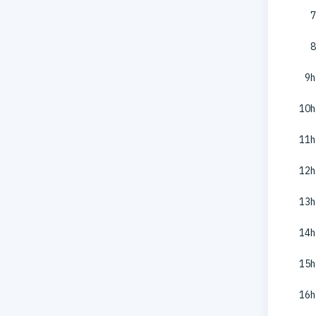
7
8
9h
10h
11h
12h
13h
14h
15h
16h