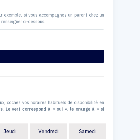
Par exemple, si vous accompagnez un parent chez un
 renseigner ci-dessous.
ux, cochez vos horaires habituels de disponibilité en
s. Le vert correspond à « oui », le orange à « si
Jeudi
Vendredi
Samedi