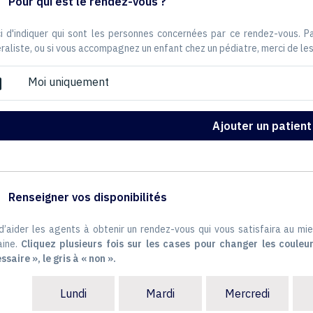
Pour qui est le rendez-vous ?
i d'indiquer qui sont les personnes concernées par ce rendez-vous. 
raliste, ou si vous accompagnez un enfant chez un pédiatre, merci de les
Moi uniquement
ox
Ajouter un patient
Renseigner vos disponibilités
 d’aider les agents à obtenir un rendez-vous qui vous satisfaira au mie
ine.
Cliquez plusieurs fois sur les cases pour changer les couleur
ssaire », le gris à « non ».
Lundi
Mardi
Mercredi