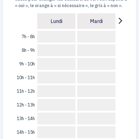
« oui », le orange à « si nécessaire », le gris à « non ».
arrow_forward_ios
Lundi
Mardi
7h - 8h
8h - 9h
9h - 10h
10h - 11h
11h - 12h
12h - 13h
13h - 14h
14h - 15h