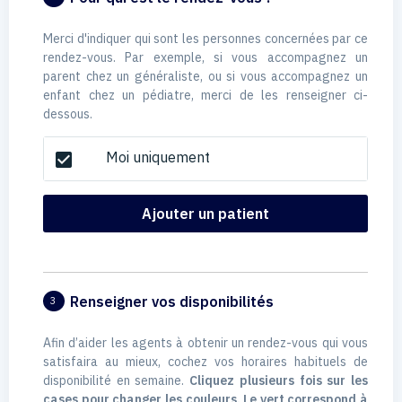
Merci d'indiquer qui sont les personnes concernées par ce
rendez-vous. Par exemple, si vous accompagnez un
parent chez un généraliste, ou si vous accompagnez un
enfant chez un pédiatre, merci de les renseigner ci-
dessous.
Moi uniquement
check_box
Ajouter un patient
Renseigner vos disponibilités
3
Afin d’aider les agents à obtenir un rendez-vous qui vous
satisfaira au mieux, cochez vos horaires habituels de
disponibilité en semaine.
Cliquez plusieurs fois sur les
cases pour changer les couleurs. Le vert correspond à