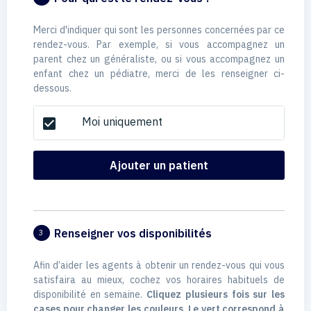
Merci d'indiquer qui sont les personnes concernées par ce
rendez-vous. Par exemple, si vous accompagnez un
parent chez un généraliste, ou si vous accompagnez un
enfant chez un pédiatre, merci de les renseigner ci-
dessous.
Moi uniquement
check_box
Ajouter un patient
Renseigner vos disponibilités
3
Afin d’aider les agents à obtenir un rendez-vous qui vous
satisfaira au mieux, cochez vos horaires habituels de
disponibilité en semaine.
Cliquez plusieurs fois sur les
cases pour changer les couleurs. Le vert correspond à