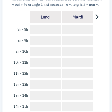
« oui », le orange à « si nécessaire », le gris à « non ».
arrow_forward_ios
Lundi
Mardi
7h - 8h
8h - 9h
9h - 10h
10h - 11h
11h - 12h
12h - 13h
13h - 14h
14h - 15h