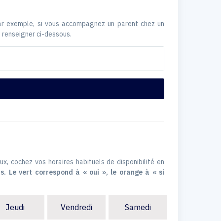
Par exemple, si vous accompagnez un parent chez un
 renseigner ci-dessous.
ux, cochez vos horaires habituels de disponibilité en
s. Le vert correspond à « oui », le orange à « si
Jeudi
Vendredi
Samedi