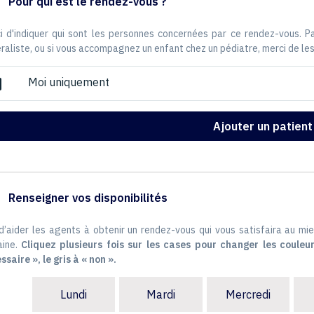
Pour qui est le rendez-vous ?
i d'indiquer qui sont les personnes concernées par ce rendez-vous. 
raliste, ou si vous accompagnez un enfant chez un pédiatre, merci de les
Moi uniquement
ox
Ajouter un patient
Renseigner vos disponibilités
 d’aider les agents à obtenir un rendez-vous qui vous satisfaira au mie
ine.
Cliquez plusieurs fois sur les cases pour changer les couleur
ssaire », le gris à « non ».
Lundi
Mardi
Mercredi