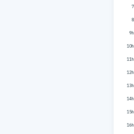
7
8
9h
10h
11h
12h
13h
14h
15h
16h