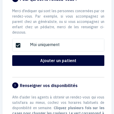
Merci d'indiquer qui sont les personnes concernées par ce
rendez-vous. Par exemple, si vous accompagnez un
parent chez un généraliste, ou si vous accompagnez un
enfant chez un pédiatre, merci de les renseigner ci-
dessous.
Moi uniquement
check_box
Ajouter un patient
Renseigner vos disponibilités
3
Afin d’aider les agents à obtenir un rendez-vous qui vous
satisfaira au mieux, cochez vos horaires habituels de
disponibilité en semaine.
Cliquez plusieurs fois sur les
cases pour changer les couleurs. Le vert correspond à