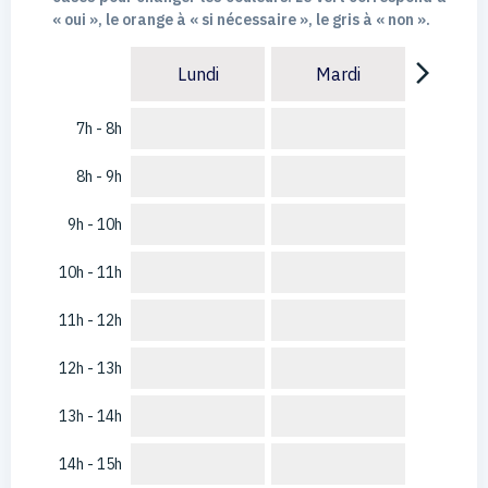
« oui », le orange à « si nécessaire », le gris à « non ».
arrow_forward_ios
Lundi
Mardi
7h - 8h
8h - 9h
9h - 10h
10h - 11h
11h - 12h
12h - 13h
13h - 14h
14h - 15h