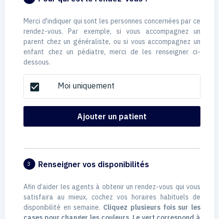
Merci d'indiquer qui sont les personnes concernées par ce
rendez-vous. Par exemple, si vous accompagnez un
parent chez un généraliste, ou si vous accompagnez un
enfant chez un pédiatre, merci de les renseigner ci-
dessous.
Moi uniquement
check_box
Ajouter un patient
Renseigner vos disponibilités
3
Afin d’aider les agents à obtenir un rendez-vous qui vous
satisfaira au mieux, cochez vos horaires habituels de
disponibilité en semaine.
Cliquez plusieurs fois sur les
cases pour changer les couleurs. Le vert correspond à