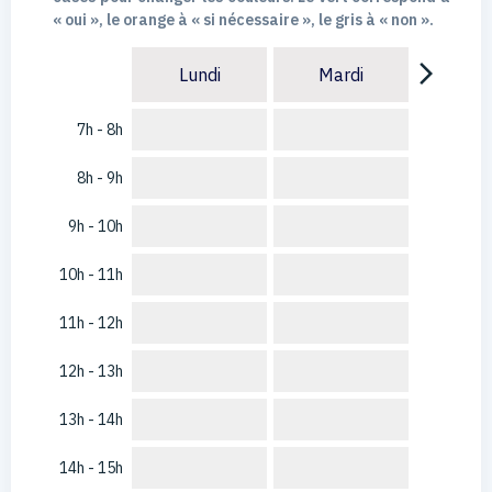
« oui », le orange à « si nécessaire », le gris à « non ».
arrow_forward_ios
Lundi
Mardi
7h - 8h
8h - 9h
9h - 10h
10h - 11h
11h - 12h
12h - 13h
13h - 14h
14h - 15h