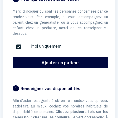
Merci d'indiquer qui sont les personnes concernées par ce
rendez-vous. Par exemple, si vous accompagnez un
parent chez un généraliste, ou si vous accompagnez un
enfant chez un pédiatre, merci de les renseigner ci-
dessous.
Moi uniquement
check_box
Ajouter un patient
Renseigner vos disponibilités
3
Afin d’aider les agents à obtenir un rendez-vous qui vous
satisfaira au mieux, cochez vos horaires habituels de
disponibilité en semaine.
Cliquez plusieurs fois sur les
cases pour changer les couleurs. Le vert correspond à