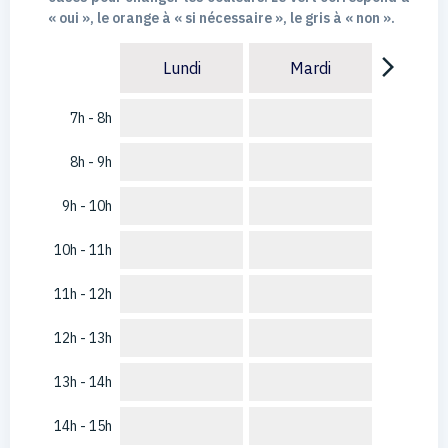
« oui », le orange à « si nécessaire », le gris à « non ».
arrow_forward_ios
Lundi
Mardi
7h - 8h
8h - 9h
9h - 10h
10h - 11h
11h - 12h
12h - 13h
13h - 14h
14h - 15h