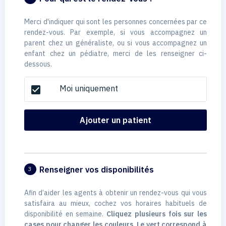
Merci d'indiquer qui sont les personnes concernées par ce
rendez-vous. Par exemple, si vous accompagnez un
parent chez un généraliste, ou si vous accompagnez un
enfant chez un pédiatre, merci de les renseigner ci-
dessous.
Moi uniquement
check_box
Ajouter un patient
Renseigner vos disponibilités
3
Afin d’aider les agents à obtenir un rendez-vous qui vous
satisfaira au mieux, cochez vos horaires habituels de
disponibilité en semaine.
Cliquez plusieurs fois sur les
cases pour changer les couleurs. Le vert correspond à