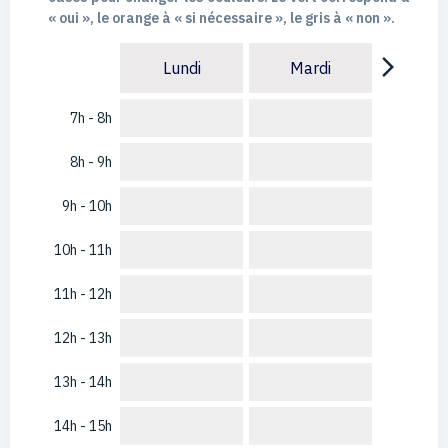
« oui », le orange à « si nécessaire », le gris à « non ».
arrow_forward_ios
Lundi
Mardi
7h - 8h
8h - 9h
9h - 10h
10h - 11h
11h - 12h
12h - 13h
13h - 14h
14h - 15h