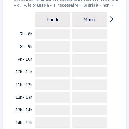
« oui », le orange à « si nécessaire », le gris à « non ».
arrow_forward_ios
Lundi
Mardi
7h - 8h
8h - 9h
9h - 10h
10h - 11h
11h - 12h
12h - 13h
13h - 14h
14h - 15h