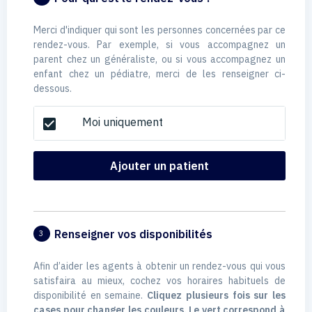
Merci d'indiquer qui sont les personnes concernées par ce
rendez-vous. Par exemple, si vous accompagnez un
parent chez un généraliste, ou si vous accompagnez un
enfant chez un pédiatre, merci de les renseigner ci-
dessous.
Moi uniquement
check_box
Ajouter un patient
Renseigner vos disponibilités
3
Afin d’aider les agents à obtenir un rendez-vous qui vous
satisfaira au mieux, cochez vos horaires habituels de
disponibilité en semaine.
Cliquez plusieurs fois sur les
cases pour changer les couleurs. Le vert correspond à