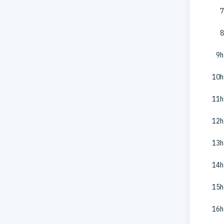
7
8
9h
10h
11h
12h
13h
14h
15h
16h