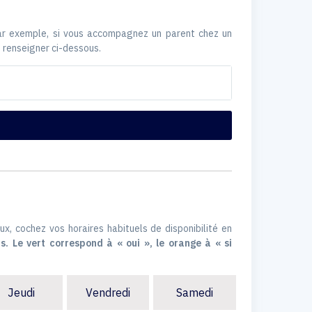
Par exemple, si vous accompagnez un parent chez un
 renseigner ci-dessous.
ux, cochez vos horaires habituels de disponibilité en
s. Le vert correspond à « oui », le orange à « si
Jeudi
Vendredi
Samedi