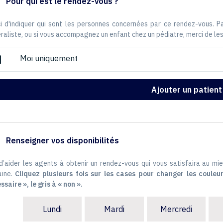
Pour qui est le rendez-vous ?
i d'indiquer qui sont les personnes concernées par ce rendez-vous. 
raliste, ou si vous accompagnez un enfant chez un pédiatre, merci de les
Moi uniquement
ox
Ajouter un patient
Renseigner vos disponibilités
 d’aider les agents à obtenir un rendez-vous qui vous satisfaira au mie
ine.
Cliquez plusieurs fois sur les cases pour changer les couleur
ssaire », le gris à « non ».
Lundi
Mardi
Mercredi