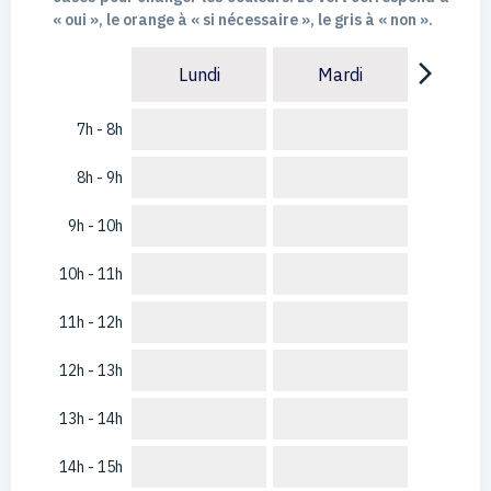
« oui », le orange à « si nécessaire », le gris à « non ».
arrow_forward_ios
Lundi
Mardi
7h - 8h
8h - 9h
9h - 10h
10h - 11h
11h - 12h
12h - 13h
13h - 14h
14h - 15h