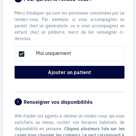
Merci d'indiquer qui sont les personnes concernées par ce
rendez-vous. Par exemple, si vous accompagnez un
parent chez un généraliste, ou si vous accompagnez un
enfant chez un pédiatre, merci de les renseigner ci-
dessous.
Moi uniquement
check_box
Ajouter un patient
Renseigner vos disponibilités
3
Afin d’aider les agents à obtenir un rendez-vous qui vous
satisfaira au mieux, cochez vos horaires habituels de
disponibilité en semaine.
Cliquez plusieurs fois sur les
cases pour changer les couleurs. Le vert correspond à