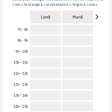
« oui », le orange à « si nécessaire », le gris à « non ».
arrow_forward_ios
Lundi
Mardi
7h - 8h
8h - 9h
9h - 10h
10h - 11h
11h - 12h
12h - 13h
13h - 14h
14h - 15h