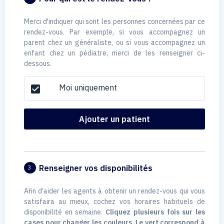
Merci d'indiquer qui sont les personnes concernées par ce
rendez-vous. Par exemple, si vous accompagnez un
parent chez un généraliste, ou si vous accompagnez un
enfant chez un pédiatre, merci de les renseigner ci-
dessous.
Moi uniquement
check_box
Ajouter un patient
Renseigner vos disponibilités
3
Afin d’aider les agents à obtenir un rendez-vous qui vous
satisfaira au mieux, cochez vos horaires habituels de
disponibilité en semaine.
Cliquez plusieurs fois sur les
cases pour changer les couleurs. Le vert correspond à