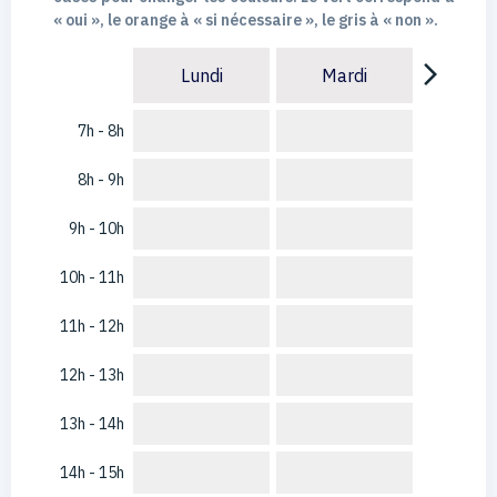
« oui », le orange à « si nécessaire », le gris à « non ».
arrow_forward_ios
Lundi
Mardi
7h - 8h
8h - 9h
9h - 10h
10h - 11h
11h - 12h
12h - 13h
13h - 14h
14h - 15h