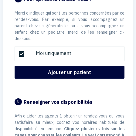
Merci d'indiquer qui sont les personnes concernées par ce
rendez-vous. Par exemple, si vous accompagnez un
parent chez un généraliste, ou si vous accompagnez un
enfant chez un pédiatre, merci de les renseigner ci-
dessous.
Moi uniquement
check_box
Ajouter un patient
Renseigner vos disponibilités
3
Afin d’aider les agents à obtenir un rendez-vous qui vous
satisfaira au mieux, cochez vos horaires habituels de
disponibilité en semaine.
Cliquez plusieurs fois sur les
cases pour changer les couleurs. Le vert correspond à