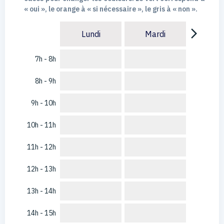
« oui », le orange à « si nécessaire », le gris à « non ».
arrow_forward_ios
Lundi
Mardi
7h - 8h
8h - 9h
9h - 10h
10h - 11h
11h - 12h
12h - 13h
13h - 14h
14h - 15h