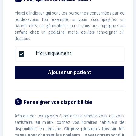
Merci d'indiquer qui sont les personnes concernées par ce
rendez-vous. Par exemple, si vous accompagnez un
parent chez un généraliste, ou si vous accompagnez un
enfant chez un pédiatre, merci de les renseigner ci-
dessous.
Moi uniquement
check_box
Ajouter un patient
Renseigner vos disponibilités
3
Afin d’aider les agents à obtenir un rendez-vous qui vous
satisfaira au mieux, cochez vos horaires habituels de
disponibilité en semaine.
Cliquez plusieurs fois sur les
cases pour changer les couleurs. Le vert correspond à