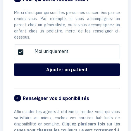
Merci d'indiquer qui sont les personnes concernées par ce
rendez-vous. Par exemple, si vous accompagnez un
parent chez un généraliste, ou si vous accompagnez un
enfant chez un pédiatre, merci de les renseigner ci-
dessous.
Moi uniquement
check_box
Ajouter un patient
Renseigner vos disponibilités
3
Afin d’aider les agents à obtenir un rendez-vous qui vous
satisfaira au mieux, cochez vos horaires habituels de
disponibilité en semaine.
Cliquez plusieurs fois sur les
cases pour changer les couleurs. Le vert correspond à