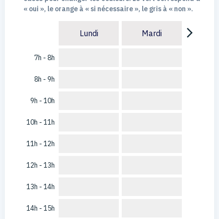
« oui », le orange à « si nécessaire », le gris à « non ».
arrow_forward_ios
Lundi
Mardi
7h - 8h
8h - 9h
9h - 10h
10h - 11h
11h - 12h
12h - 13h
13h - 14h
14h - 15h